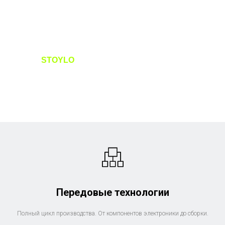
STOYLO
Лучшее решение для
безопасной парковки
микромобильного транспорта в
современном мире.
Передовые технологии
Полный цикл производства. От компонентов электроники до сборки.