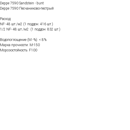
Deppe 7590 Sandstein - bunt
Deppe 7590 Песчаниково-пестрый
Расход:
NF- 48 шт./м2 (1 поддон: 416 шт.)
1/2 NF- 48 шт./м2 (1 поддон: 832 шт.)
Водопоглощение (M.-%): < 8%
Марка прочности: М-150
Морозостойкость: F100