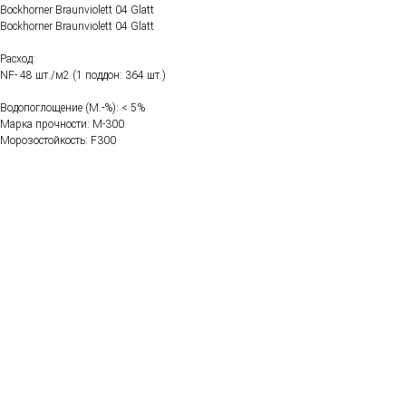
Bockhorner Braunviolett 04 Glatt
Bockhorner Braunviolett 04 Glatt
Расход:
NF- 48 шт./м2 (1 поддон: 364 шт.)
Водопоглощение (M.-%): < 5%
Марка прочности: М-300
Морозостойкость: F300