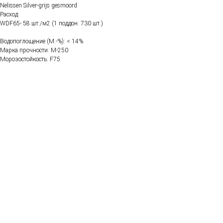
Nelissen Silver-grijs gesmoord
Расход:
WDF65- 58 шт./м2 (1 поддон: 730 шт.)
Водопоглощение (M.-%): < 14%
Марка прочности: М-250
Морозостойкость: F75