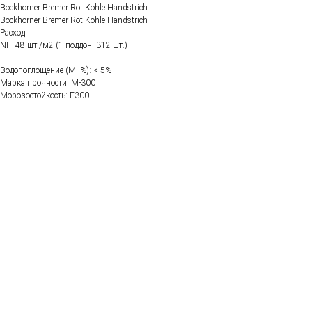
Bockhorner Bremer Rot Kohle Handstrich
Bockhorner Bremer Rot Kohle Handstrich
Расход:
NF- 48 шт./м2 (1 поддон: 312 шт.)
Водопоглощение (M.-%): < 5%
Марка прочности: М-300
Морозостойкость: F300